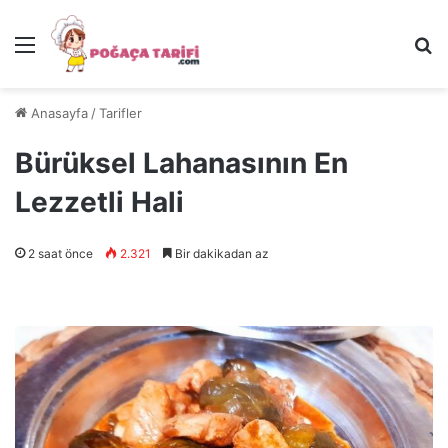
Menü
Ar
Anasayfa
/
Tarifler
Bürüksel Lahanasının En
Lezzetli Hali
2 saat önce
2.321
Bir dakikadan az