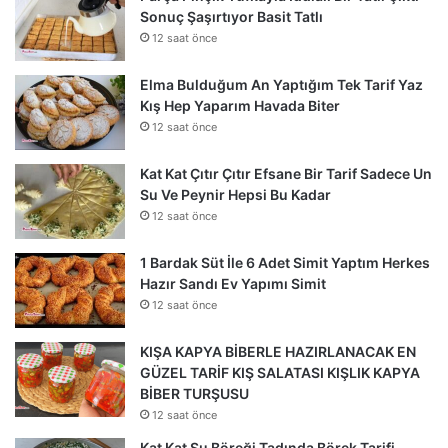
Sonuç Şaşırtıyor Basit Tatlı
12 saat önce
Elma Bulduğum An Yaptığım Tek Tarif Yaz
Kış Hep Yaparım Havada Biter
12 saat önce
Kat Kat Çıtır Çıtır Efsane Bir Tarif Sadece Un
Su Ve Peynir Hepsi Bu Kadar
12 saat önce
1 Bardak Süt İle 6 Adet Simit Yaptım Herkes
Hazır Sandı Ev Yapımı Simit
12 saat önce
KIŞA KAPYA BİBERLE HAZIRLANACAK EN
GÜZEL TARİF KIŞ SALATASI KIŞLIK KAPYA
BİBER TURŞUSU
12 saat önce
Kat Kat Su Böreği Tadında Börek Tarifi