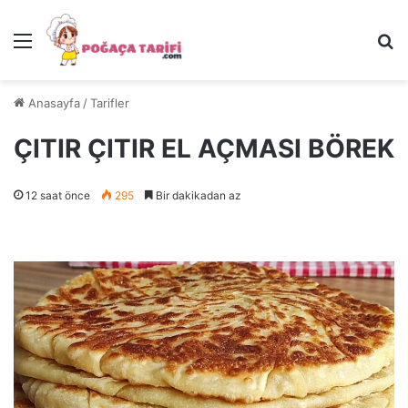
Menü
Ar
Anasayfa
/
Tarifler
ÇITIR ÇITIR EL AÇMASI BÖREK
12 saat önce
295
Bir dakikadan az