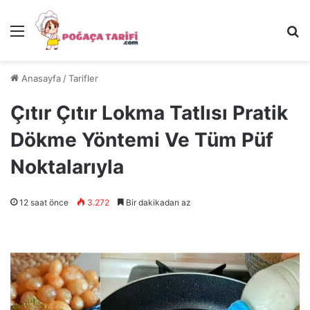
Menü
Ar
Anasayfa
/
Tarifler
Çıtır Çıtır Lokma Tatlısı Pratik
Dökme Yöntemi Ve Tüm Püf
Noktalarıyla
12 saat önce
3.272
Bir dakikadan az