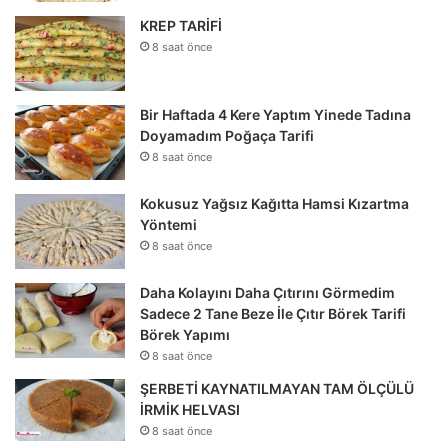
KREP TARİFİ
8 saat önce
Bir Haftada 4 Kere Yaptım Yinede Tadına
Doyamadım Poğaça Tarifi
8 saat önce
Kokusuz Yağsız Kağıtta Hamsi Kızartma
Yöntemi
8 saat önce
Daha Kolayını Daha Çıtırını Görmedim
Sadece 2 Tane Beze İle Çıtır Börek Tarifi
Börek Yapımı
8 saat önce
ŞERBETİ KAYNATILMAYAN TAM ÖLÇÜLÜ
İRMİK HELVASI
8 saat önce