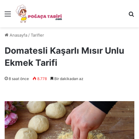
Menü
Ar
Anasayfa
/
Tarifler
Domatesli Kaşarlı Mısır Unlu
Ekmek Tarifi
8 saat önce
8.778
Bir dakikadan az