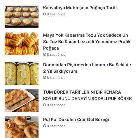
Kahvaltıya Muhteşem Poğaça Tarifi
8 saat önce
Maya Yok Kabartma Tozu Yok Sadece Un
Su Tuz Bu Kadar Lezzetli Yemediniz Pratik
Poğaça
8 saat önce
Donmadan Pişirmeden Limonu Bu Şekilde
2 Yıl Saklıyorum
8 saat önce
TÜM BÖREK TARİFLERİNİ BİR KENARA
KOYUP BUNU DENEYİN SODALI PUF BÖREK
8 saat önce
Pul Pul Dökülen Çıtır Gül Böreği
8 saat önce