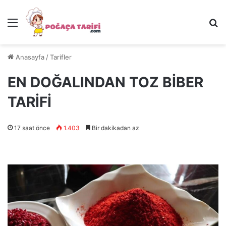
Menü
Ar
Anasayfa
/
Tarifler
EN DOĞALINDAN TOZ BİBER
TARİFİ
17 saat önce
1.403
Bir dakikadan az