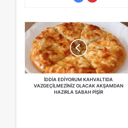
İDDİA
EDİYORUM
KAHVALTIDA
VAZGEÇİLMEZİNİZ
OLACAK
AKŞAMDAN
HAZIRLA
SABAH
PİŞİR
İDDİA EDİYORUM KAHVALTIDA
VAZGEÇİLMEZİNİZ OLACAK AKŞAMDAN
HAZIRLA SABAH PİŞİR