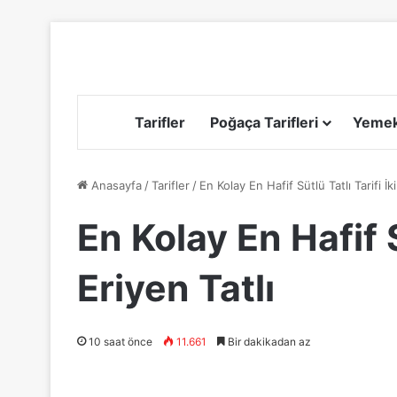
Tarifler
Poğaça Tarifleri
Yemek 
Anasayfa
/
Tarifler
/
En Kolay En Hafif Sütlü Tatlı Tarifi İk
En Kolay En Hafif S
Eriyen Tatlı
10 saat önce
11.661
Bir dakikadan az