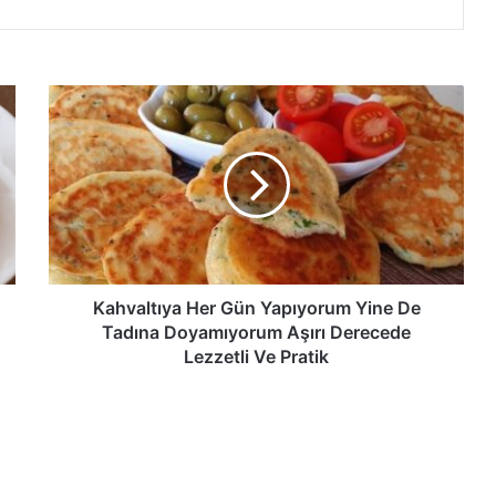
Kahvaltıya
Her
Gün
Yapıyorum
Yine
De
Tadına
Doyamıyorum
Aşırı
Derecede
Kahvaltıya Her Gün Yapıyorum Yine De
Lezzetli
Tadına Doyamıyorum Aşırı Derecede
Ve
Lezzetli Ve Pratik
Pratik