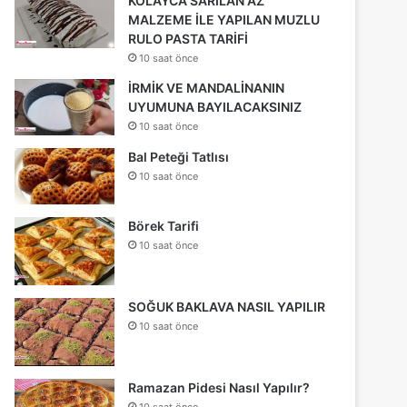
KOLAYCA SARILAN AZ
MALZEME İLE YAPILAN MUZLU
RULO PASTA TARİFİ
10 saat önce
İRMİK VE MANDALİNANIN
UYUMUNA BAYILACAKSINIZ
10 saat önce
Bal Peteği Tatlısı
10 saat önce
Börek Tarifi
10 saat önce
SOĞUK BAKLAVA NASIL YAPILIR
10 saat önce
Ramazan Pidesi Nasıl Yapılır?
10 saat önce