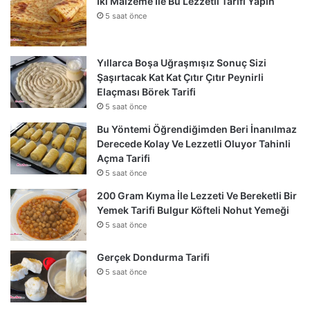
İki Malzeme İle Bu Lezzetli Tarifi Yapın
5 saat önce
Yıllarca Boşa Uğraşmışız Sonuç Sizi
Şaşırtacak Kat Kat Çıtır Çıtır Peynirli
Elaçması Börek Tarifi
5 saat önce
Bu Yöntemi Öğrendiğimden Beri İnanılmaz
Derecede Kolay Ve Lezzetli Oluyor Tahinli
Açma Tarifi
5 saat önce
200 Gram Kıyma İle Lezzeti Ve Bereketli Bir
Yemek Tarifi Bulgur Köfteli Nohut Yemeği
5 saat önce
Gerçek Dondurma Tarifi
5 saat önce