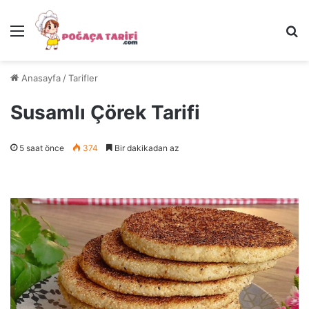
Menü
Ar
Anasayfa
/
Tarifler
Susamlı Çörek Tarifi
5 saat önce
374
Bir dakikadan az