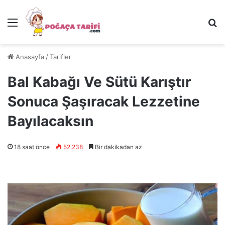
Menü
Ar
Anasayfa
/
Tarifler
Bal Kabağı Ve Sütü Karıştır
Sonuca Şaşıracak Lezzetine
Bayılacaksın
18 saat önce
52.238
Bir dakikadan az