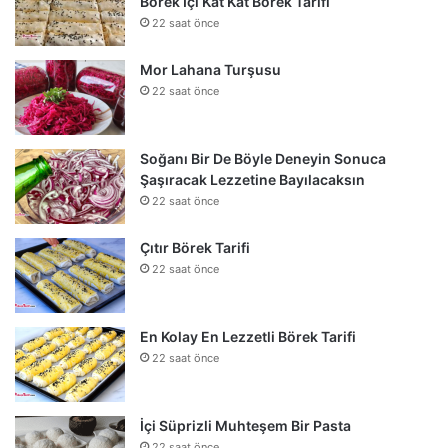
Börek İçi Kat Kat Börek Tarifi
22 saat önce
Mor Lahana Turşusu
22 saat önce
Soğanı Bir De Böyle Deneyin Sonuca
Şaşıracak Lezzetine Bayılacaksın
22 saat önce
Çıtır Börek Tarifi
22 saat önce
En Kolay En Lezzetli Börek Tarifi
22 saat önce
İçi Süprizli Muhteşem Bir Pasta
22 saat önce