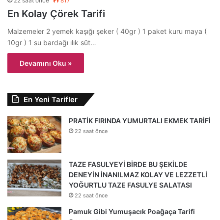
22 saat önce
817
En Kolay Çörek Tarifi
Malzemeler 2 yemek kaşığı şeker ( 40gr ) 1 paket kuru maya (
10gr ) 1 su bardağı ılık süt…
Devamını Oku »
En Yeni Tarifler
PRATİK FIRINDA YUMURTALI EKMEK TARİFİ
22 saat önce
TAZE FASULYEYİ BİRDE BU ŞEKİLDE
DENEYİN İNANILMAZ KOLAY VE LEZZETLİ
YOĞURTLU TAZE FASULYE SALATASI
22 saat önce
Pamuk Gibi Yumuşacık Poağaça Tarifi