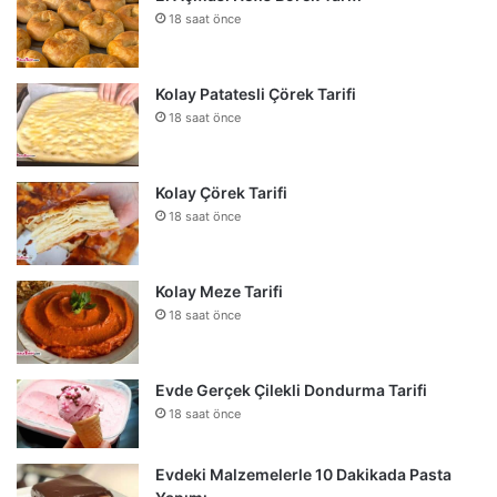
18 saat önce
Kolay Patatesli Çörek Tarifi
18 saat önce
Kolay Çörek Tarifi
18 saat önce
Kolay Meze Tarifi
18 saat önce
Evde Gerçek Çilekli Dondurma Tarifi
18 saat önce
Evdeki Malzemelerle 10 Dakikada Pasta