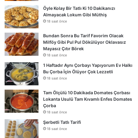
Öyle Kolay Bir Tatlı Ki 10 Dakikanızı
Almayacak Lokum Gibi Müthiş
18 saat önce
Bundan Sonra Bu Tarif Favorim Olacak
Milföy Gibi Pul Pul Dökülüyor Oklavasız
Mayasız Çıtır Börek
18 saat önce
1 Haftadır Aynı Çorbayı Yapıyorum Ev Halkı
Bu Çorba İçin Ölüyor Çok Lezzetli
18 saat önce
Tam Ölçülü 10 Dakikada Domates Çorbası
Lokanta Usulü Tam Kıvamlı Enfes Domates
Çorba
18 saat önce
Şerbetli Tatlı Tarifi
18 saat önce