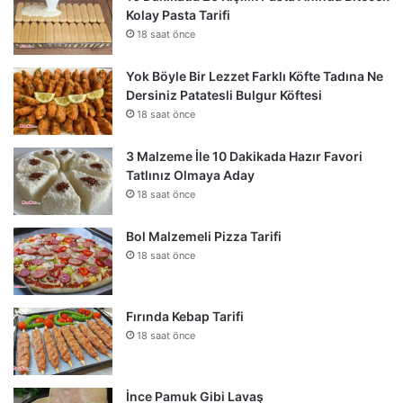
Kolay Pasta Tarifi
18 saat önce
Yok Böyle Bir Lezzet Farklı Köfte Tadına Ne
Dersiniz Patatesli Bulgur Köftesi
18 saat önce
3 Malzeme İle 10 Dakikada Hazır Favori
Tatlınız Olmaya Aday
18 saat önce
Bol Malzemeli Pizza Tarifi
18 saat önce
Fırında Kebap Tarifi
18 saat önce
İnce Pamuk Gibi Lavaş