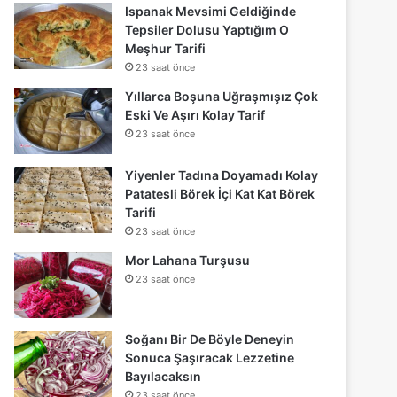
Ispanak Mevsimi Geldiğinde
Tepsiler Dolusu Yaptığım O
Meşhur Tarifi
23 saat önce
Yıllarca Boşuna Uğraşmışız Çok
Eski Ve Aşırı Kolay Tarif
23 saat önce
Yiyenler Tadına Doyamadı Kolay
Patatesli Börek İçi Kat Kat Börek
Tarifi
23 saat önce
Mor Lahana Turşusu
23 saat önce
Soğanı Bir De Böyle Deneyin
Sonuca Şaşıracak Lezzetine
Bayılacaksın
23 saat önce