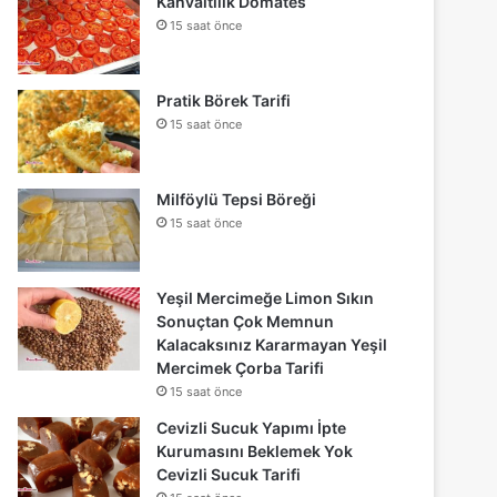
Kahvaltılık Domates
15 saat önce
Pratik Börek Tarifi
15 saat önce
Milföylü Tepsi Böreği
15 saat önce
Yeşil Mercimeğe Limon Sıkın
Sonuçtan Çok Memnun
Kalacaksınız Kararmayan Yeşil
Mercimek Çorba Tarifi
15 saat önce
Cevizli Sucuk Yapımı İpte
Kurumasını Beklemek Yok
Cevizli Sucuk Tarifi