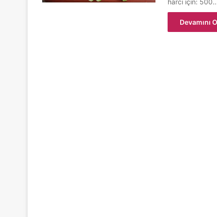
harcı için: 500
Devamını O