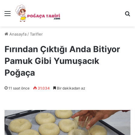
Menü
Ar
Anasayfa
/
Tarifler
Fırından Çıktığı Anda Bitiyor
Pamuk Gibi Yumuşacık
Poğaça
11 saat önce
31.034
Bir dakikadan az