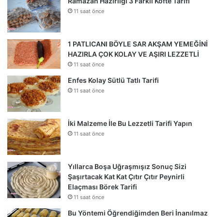
Ramazan Hazırlığı 3 Farklı Köfte Tarifi
11 saat önce
1 PATLICANI BÖYLE SAR AKŞAM YEMEĞİNİ
HAZIRLA ÇOK KOLAY VE AŞIRI LEZZETLİ
11 saat önce
Enfes Kolay Sütlü Tatlı Tarifi
11 saat önce
İki Malzeme İle Bu Lezzetli Tarifi Yapın
11 saat önce
Yıllarca Boşa Uğraşmışız Sonuç Sizi
Şaşırtacak Kat Kat Çıtır Çıtır Peynirli
Elaçması Börek Tarifi
11 saat önce
Bu Yöntemi Öğrendiğimden Beri İnanılmaz