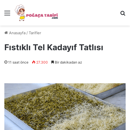
Menü
Ar
Anasayfa
/
Tarifler
Fıstıklı Tel Kadayıf Tatlısı
11 saat önce
27.300
Bir dakikadan az