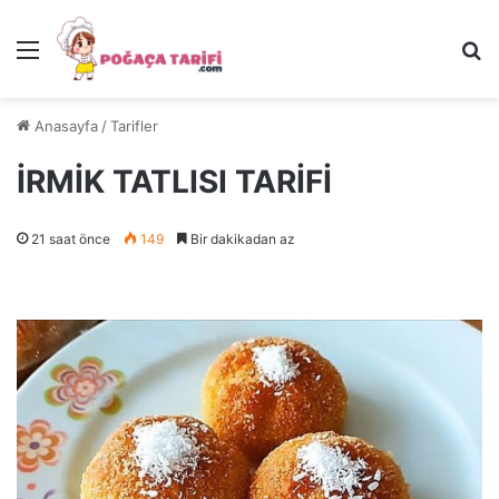
Menü
Ar
Anasayfa
/
Tarifler
İRMİK TATLISI TARİFİ
21 saat önce
149
Bir dakikadan az