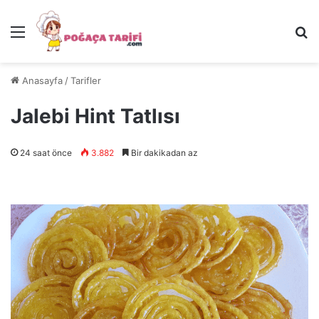
Menü
Ar
Anasayfa
/
Tarifler
Jalebi Hint Tatlısı
24 saat önce
3.882
Bir dakikadan az