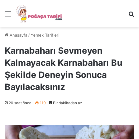
Menü
Ar
Anasayfa
/
Yemek Tarifleri
Karnabaharı Sevmeyen
Kalmayacak Karnabaharı Bu
Şekilde Deneyin Sonuca
Bayılacaksınız
20 saat önce
119
Bir dakikadan az