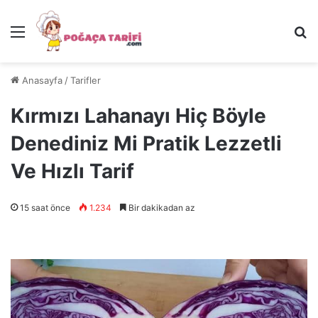
Menü
Ar
Anasayfa
/
Tarifler
Kırmızı Lahanayı Hiç Böyle
Denediniz Mi Pratik Lezzetli
Ve Hızlı Tarif
15 saat önce
1.234
Bir dakikadan az