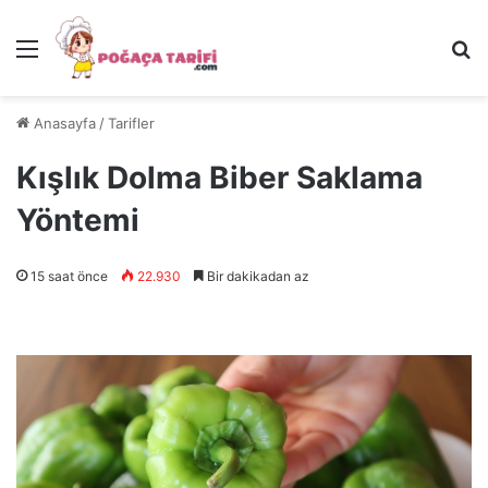
Menü
Ar
Anasayfa
/
Tarifler
Kışlık Dolma Biber Saklama
Yöntemi
15 saat önce
22.930
Bir dakikadan az