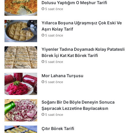
Dolusu Yaptığım O Meşhur Tarifi
5 saat önce
Yıllarca Boşuna Uğraşmışız Çok Eski Ve
Aşırı Kolay Tarif
5 saat önce
Yiyenler Tadına Doyamadı Kolay Patatesli
Börek İçi Kat Kat Börek Tarifi
5 saat önce
Mor Lahana Turşusu
5 saat önce
Soğanı Bir De Böyle Deneyin Sonuca
Şaşıracak Lezzetine Bayılacaksın
5 saat önce
Çıtır Börek Tarifi