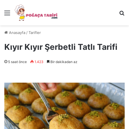
Menü
Ar
Anasayfa
/
Tarifler
Kıyır Kıyır Şerbetli Tatlı Tarifi
5 saat önce
1.423
Bir dakikadan az