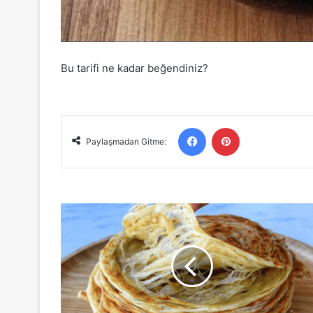
Bu tarifi ne kadar beğendiniz?
Facebook
Pinterest
Paylaşmadan Gitme:
Tel
Tel
Ayrılan
Katmer
Tarifi