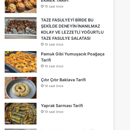
EKMEK TARİFİ
19 saat önce
TAZE FASULYEYİ BİRDE BU
ŞEKİLDE DENEYİN İNANILMAZ
KOLAY VE LEZZETLİ YOĞURTLU
TAZE FASULYE SALATASI
19 saat önce
Pamuk Gibi Yumuşacık Poağaça
Tarifi
19 saat önce
Çıtır Çıtır Baklava Tarifi
19 saat önce
Yaprak Sarması Tarifi
19 saat önce