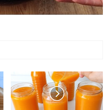
Meyve
Suyu
Tarifi