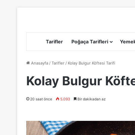
Tarifler
Poğaça Tarifleri
Yemek 
Anasayfa
/
Tarifler
/
Kolay Bulgur Köftesi Tarifi
Kolay Bulgur Köfte
20 saat önce
5.093
Bir dakikadan az