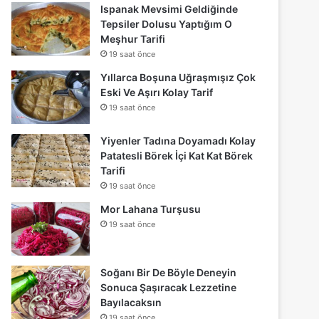
Ispanak Mevsimi Geldiğinde
Tepsiler Dolusu Yaptığım O
Meşhur Tarifi
19 saat önce
Yıllarca Boşuna Uğraşmışız Çok
Eski Ve Aşırı Kolay Tarif
19 saat önce
Yiyenler Tadına Doyamadı Kolay
Patatesli Börek İçi Kat Kat Börek
Tarifi
19 saat önce
Mor Lahana Turşusu
19 saat önce
Soğanı Bir De Böyle Deneyin
Sonuca Şaşıracak Lezzetine
Bayılacaksın
19 saat önce