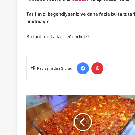
Tarifimizi beğendiyseniz ve daha fazla bu tarz ta
unutmayın.
Bu tarifi ne kadar beğendiniz?
Facebook
Pinterest
Paylaşmadan Gitme:
ARAP
TAVA
ON
DAKİKADA
ANA
YEMEĞİNİZ