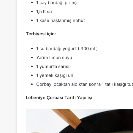
1 çay bardağı pirinç
1,5 lt su
1 kase haşlanmış nohut
Terbiyesi için:
1 su bardağı yoğurt ( 300 ml )
Yarım limon suyu
1 yumurta sarısı
1 yemek kaşığı un
Çorbayı ocaktan aldıktan sonra 1 tatlı kaşığı tuz
Lebeniye Çorbası Tarifi Yapılışı: