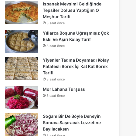
Ispanak Mevsimi Geldiğinde
Tepsiler Dolusu Yaptığım O
Meşhur Tarifi
3 saat önce
Yıllarca Boşuna Uğraşmışız Çok
Eski Ve Aşırı Kolay Tarif
3 saat önce
Yiyenler Tadına Doyamadı Kolay
Patatesli Börek İçi Kat Kat Börek
Tarifi
3 saat önce
Mor Lahana Turşusu
3 saat önce
Soğanı Bir De Böyle Deneyin
Sonuca Şaşıracak Lezzetine
Bayılacaksın
3 saat önce