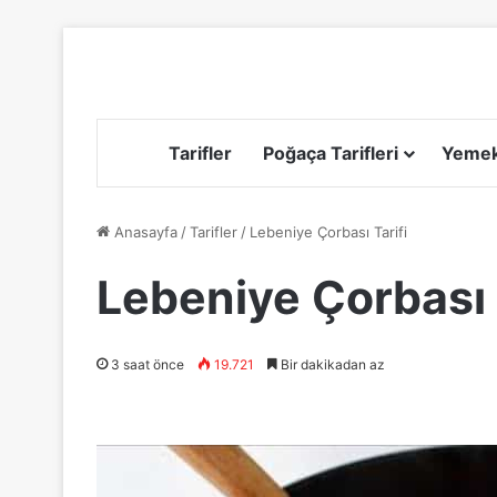
Tarifler
Poğaça Tarifleri
Yemek 
Anasayfa
/
Tarifler
/
Lebeniye Çorbası Tarifi
Lebeniye Çorbası 
3 saat önce
19.721
Bir dakikadan az