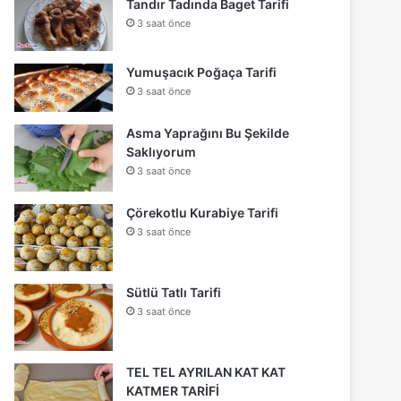
Tandır Tadında Baget Tarifi
3 saat önce
Yumuşacık Poğaça Tarifi
3 saat önce
Asma Yaprağını Bu Şekilde
Saklıyorum
3 saat önce
Çörekotlu Kurabiye Tarifi
3 saat önce
Sütlü Tatlı Tarifi
3 saat önce
TEL TEL AYRILAN KAT KAT
KATMER TARİFİ