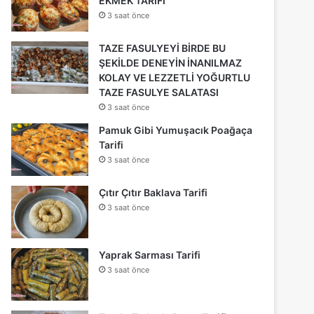
EKMEK TARİFİ
3 saat önce
TAZE FASULYEYİ BİRDE BU
ŞEKİLDE DENEYİN İNANILMAZ
KOLAY VE LEZZETLİ YOĞURTLU
TAZE FASULYE SALATASI
3 saat önce
Pamuk Gibi Yumuşacık Poağaça
Tarifi
3 saat önce
Çıtır Çıtır Baklava Tarifi
3 saat önce
Yaprak Sarması Tarifi
3 saat önce