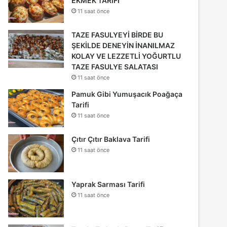
EKMEK TARİFİ
11 saat önce
TAZE FASULYEYİ BİRDE BU
ŞEKİLDE DENEYİN İNANILMAZ
KOLAY VE LEZZETLİ YOĞURTLU
TAZE FASULYE SALATASI
11 saat önce
Pamuk Gibi Yumuşacık Poağaça
Tarifi
11 saat önce
Çıtır Çıtır Baklava Tarifi
11 saat önce
Yaprak Sarması Tarifi
11 saat önce