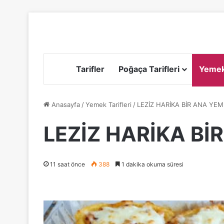
Tarifler
Poğaça Tarifleri
Yemek 
Anasayfa
/
Yemek Tarifleri
/
LEZİZ HARİKA BİR ANA YE
LEZİZ HARİKA Bİ
11 saat önce
388
1 dakika okuma süresi