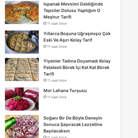
Ispanak Mevsimi Geldiğinde
Tepsiler Dolusu Yaptığım O
Meşhur Tarifi
11 saat önce
Yıllarca Boşuna Uğraşmışız Çok
Eski Ve Aşırı Kolay Tarif
11 saat önce
Yiyenler Tadına Doyamadı Kolay
Patatesli Börek İçi Kat Kat Börek
Tarifi
11 saat önce
Mor Lahana Turşusu
11 saat önce
Soğanı Bir De Böyle Deneyin
Sonuca Şaşıracak Lezzetine
Bayılacaksın
11 saat önce