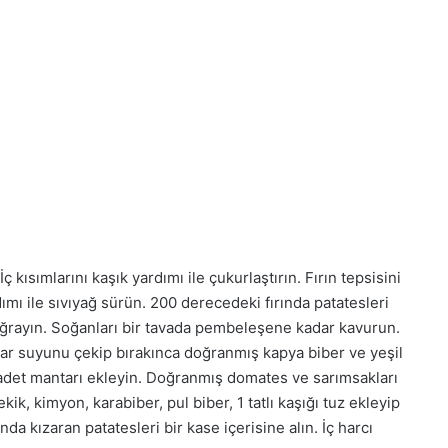
 kısımlarını kaşık yardımı ile çukurlaştırın. Fırın tepsisini
rdımı ile sıvıyağ sürün. 200 derecedeki fırında patatesleri
 doğrayın. Soğanları bir tavada pembeleşene kadar kavurun.
klar suyunu çekip bırakınca doğranmış kapya biber ve yeşil
adet mantarı ekleyin. Doğranmış domates ve sarımsakları
ekik, kimyon, karabiber, pul biber, 1 tatlı kaşığı tuz ekleyip
ında kızaran patatesleri bir kase içerisine alın. İç harcı