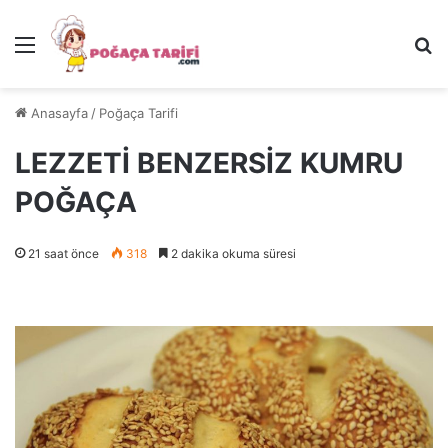
Menü
Ar
Anasayfa
/
Poğaça Tarifi
LEZZETİ BENZERSİZ KUMRU
POĞAÇA
21 saat önce
318
2 dakika okuma süresi