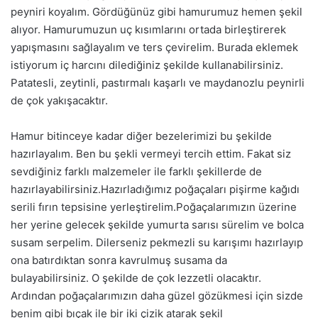
peyniri koyalım. Gördüğünüz gibi hamurumuz hemen şekil
alıyor. Hamurumuzun uç kısımlarını ortada birleştirerek
yapışmasını sağlayalım ve ters çevirelim. Burada eklemek
istiyorum iç harcını dilediğiniz şekilde kullanabilirsiniz.
Patatesli, zeytinli, pastırmalı kaşarlı ve maydanozlu peynirli
de çok yakışacaktır.
Hamur bitinceye kadar diğer bezelerimizi bu şekilde
hazırlayalım. Ben bu şekli vermeyi tercih ettim. Fakat siz
sevdiğiniz farklı malzemeler ile farklı şekillerde de
hazırlayabilirsiniz.Hazırladığımız poğaçaları pişirme kağıdı
serili fırın tepsisine yerleştirelim.Poğaçalarımızın üzerine
her yerine gelecek şekilde yumurta sarısı sürelim ve bolca
susam serpelim. Dilerseniz pekmezli su karışımı hazırlayıp
ona batırdıktan sonra kavrulmuş susama da
bulayabilirsiniz. O şekilde de çok lezzetli olacaktır.
Ardından poğaçalarımızın daha güzel gözükmesi için sizde
benim gibi bıçak ile bir iki çizik atarak şekil