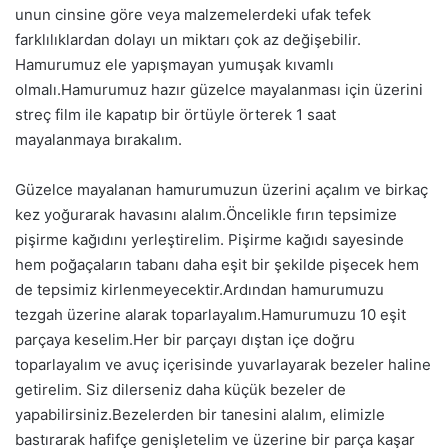
unun cinsine göre veya malzemelerdeki ufak tefek
farklılıklardan dolayı un miktarı çok az değişebilir.
Hamurumuz ele yapışmayan yumuşak kıvamlı
olmalı.Hamurumuz hazır güzelce mayalanması için üzerini
streç film ile kapatıp bir örtüyle örterek 1 saat
mayalanmaya bırakalım.
Güzelce mayalanan hamurumuzun üzerini açalım ve birkaç
kez yoğurarak havasını alalım.Öncelikle fırın tepsimize
pişirme kağıdını yerleştirelim. Pişirme kağıdı sayesinde
hem poğaçaların tabanı daha eşit bir şekilde pişecek hem
de tepsimiz kirlenmeyecektir.Ardından hamurumuzu
tezgah üzerine alarak toparlayalım.Hamurumuzu 10 eşit
parçaya keselim.Her bir parçayı dıştan içe doğru
toparlayalım ve avuç içerisinde yuvarlayarak bezeler haline
getirelim. Siz dilerseniz daha küçük bezeler de
yapabilirsiniz.Bezelerden bir tanesini alalım, elimizle
bastırarak hafifçe genişletelim ve üzerine bir parça kaşar