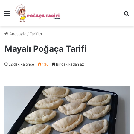
Menü
Ar
Anasayfa
/
Tarifler
Mayalı Poğaça Tarifi
52 dakika önce
130
Bir dakikadan az