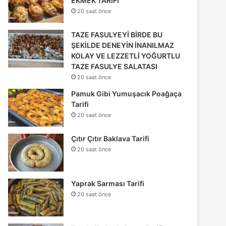
EKMEK TARİFİ
20 saat önce
TAZE FASULYEYİ BİRDE BU
ŞEKİLDE DENEYİN İNANILMAZ
KOLAY VE LEZZETLİ YOĞURTLU
TAZE FASULYE SALATASI
20 saat önce
Pamuk Gibi Yumuşacık Poağaça
Tarifi
20 saat önce
Çıtır Çıtır Baklava Tarifi
20 saat önce
Yaprak Sarması Tarifi
20 saat önce