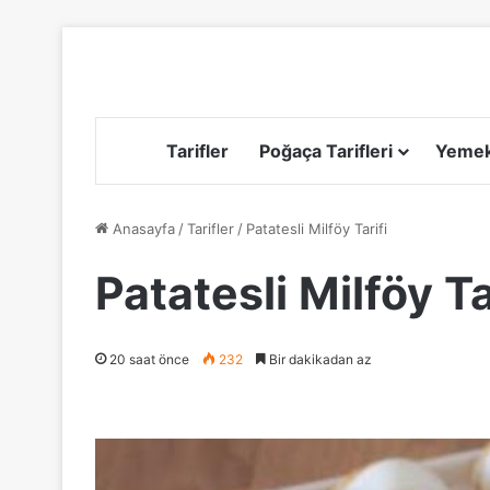
Tarifler
Poğaça Tarifleri
Yemek 
Anasayfa
/
Tarifler
/
Patatesli Milföy Tarifi
Patatesli Milföy Ta
20 saat önce
232
Bir dakikadan az