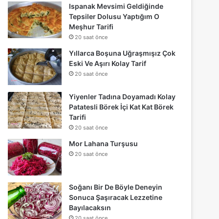
Ispanak Mevsimi Geldiğinde
Tepsiler Dolusu Yaptığım O
Meşhur Tarifi
20 saat önce
Yıllarca Boşuna Uğraşmışız Çok
Eski Ve Aşırı Kolay Tarif
20 saat önce
Yiyenler Tadına Doyamadı Kolay
Patatesli Börek İçi Kat Kat Börek
Tarifi
20 saat önce
Mor Lahana Turşusu
20 saat önce
Soğanı Bir De Böyle Deneyin
Sonuca Şaşıracak Lezzetine
Bayılacaksın
20 saat önce