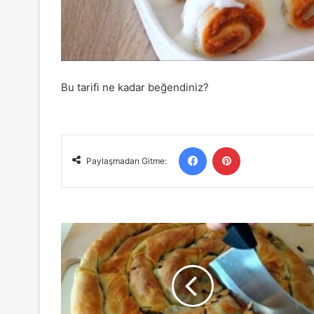
Bu tarifi ne kadar beğendiniz?
Facebook
Pinterest
Paylaşmadan Gitme:
Artık
Bu
Yöntemle
Yaparım
Tek
Tek