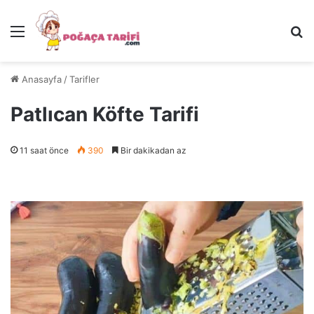
Menü
Ar
Anasayfa
/
Tarifler
Patlıcan Köfte Tarifi
11 saat önce
390
Bir dakikadan az