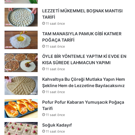
LEZZETİ MÜKEMMEL BOŞNAK MANTISI
TARİFİ
11 saat önce
TAM MANASIYLA PAMUK GİBİ KATMER
POĞAÇA TARİFİ
11 saat önce
ÖYLE BİR YÖNTEMLE YAPTIM Kİ EVDE EN
KISA SÜREDE LAHMACUN YAPIMI
11 saat önce
Kahvaltıya Bu Çöreği Mutlaka Yapın Hem
Şekline Hem de Lezzetine Bayılacaksınız
11 saat önce
Pofur Pofur Kabaran Yumuşacık Poğaça
Tarifi
11 saat önce
Soğuk Kadayıf
11 saat önce