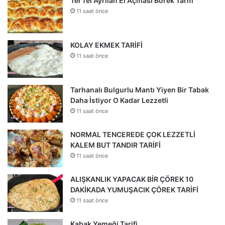
Tel Tel Ayrılan El Açması Börek Tarifi
11 saat önce
KOLAY EKMEK TARİFİ
11 saat önce
Tarhanalı Bulgurlu Mantı Yiyen Bir Tabak
Daha İstiyor O Kadar Lezzetli
11 saat önce
NORMAL TENCEREDE ÇOK LEZZETLİ
KALEM BUT TANDIR TARİFİ
11 saat önce
ALIŞKANLIK YAPACAK BİR ÇÖREK 10
DAKİKADA YUMUŞACIK ÇÖREK TARİFİ
11 saat önce
Kabak Yemeği Tarifi