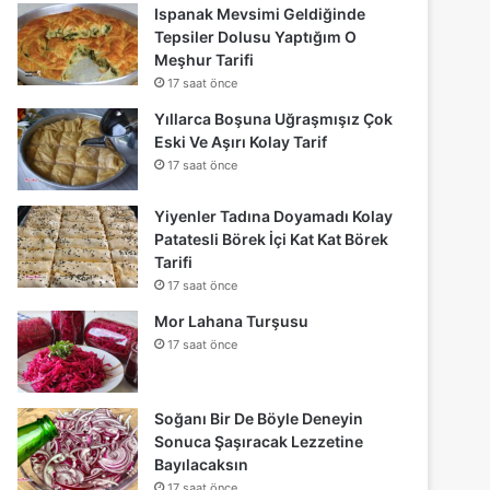
Ispanak Mevsimi Geldiğinde
Tepsiler Dolusu Yaptığım O
Meşhur Tarifi
17 saat önce
Yıllarca Boşuna Uğraşmışız Çok
Eski Ve Aşırı Kolay Tarif
17 saat önce
Yiyenler Tadına Doyamadı Kolay
Patatesli Börek İçi Kat Kat Börek
Tarifi
17 saat önce
Mor Lahana Turşusu
17 saat önce
Soğanı Bir De Böyle Deneyin
Sonuca Şaşıracak Lezzetine
Bayılacaksın
17 saat önce