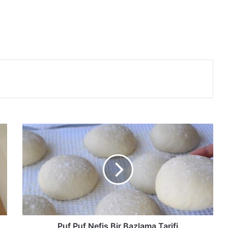
Puf
Puf
Nefis
Bir
Bazlama
Tarifi
Puf Puf Nefis Bir Bazlama Tarifi