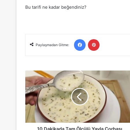
Bu tarifi ne kadar beğendiniz?
Facebook
Pinterest
Paylaşmadan Gitme:
10
Dakikada
Tam
Ölçülü
Yayla
Çorbası
Tarifi
10 Dakikada Tam Ölçülü Yayla Çorbası