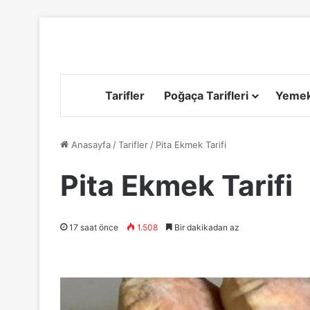
Tarifler
Poğaça Tarifleri
Yemek 
Anasayfa
/
Tarifler
/
Pita Ekmek Tarifi
Pita Ekmek Tarifi
17 saat önce
1.508
Bir dakikadan az