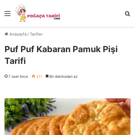
Menü
Ar
Anasayfa
/
Tarifler
Puf Puf Kabaran Pamuk Pişi
Tarifi
7 saat önce
311
Bir dakikadan az