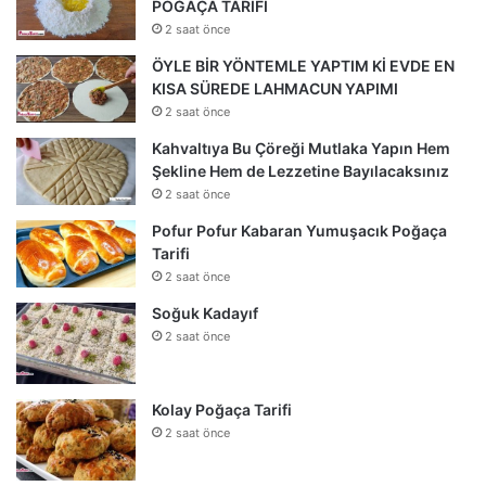
POĞAÇA TARİFİ
2 saat önce
ÖYLE BİR YÖNTEMLE YAPTIM Kİ EVDE EN
KISA SÜREDE LAHMACUN YAPIMI
2 saat önce
Kahvaltıya Bu Çöreği Mutlaka Yapın Hem
Şekline Hem de Lezzetine Bayılacaksınız
2 saat önce
Pofur Pofur Kabaran Yumuşacık Poğaça
Tarifi
2 saat önce
Soğuk Kadayıf
2 saat önce
Kolay Poğaça Tarifi
2 saat önce