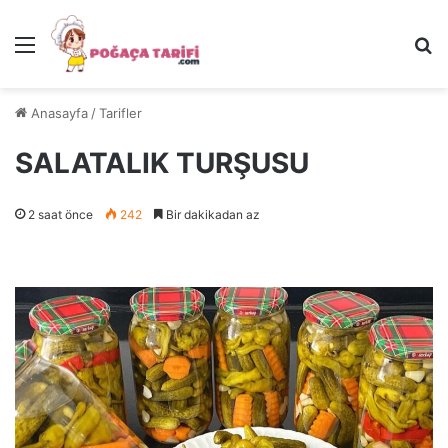
Menü
Ar
Anasayfa
/
Tarifler
SALATALIK TURŞUSU
2 saat önce
242
Bir dakikadan az