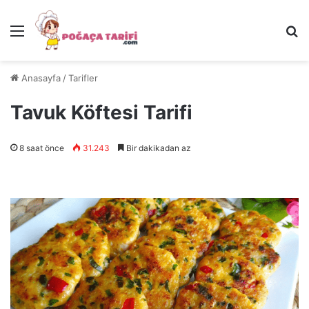
Menü
Ar
Anasayfa
/
Tarifler
Tavuk Köftesi Tarifi
8 saat önce
31.243
Bir dakikadan az