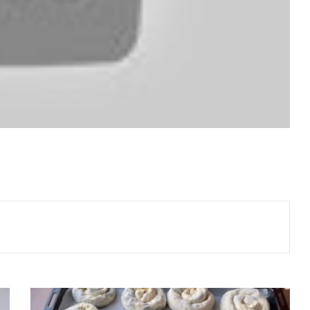
El
Açması