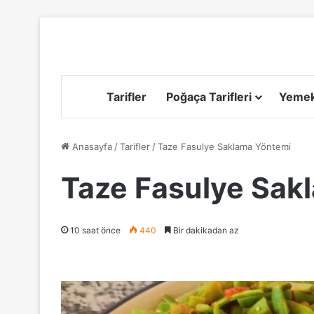
Tarifler
Poğaça Tarifleri
Yemek 
Anasayfa
/
Tarifler
/
Taze Fasulye Saklama Yöntemi
Taze Fasulye Sak
10 saat önce
440
Bir dakikadan az