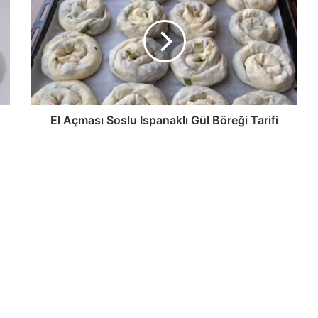
Soslu
Ispanaklı
Gül
Böreği
Tarifi
El Açması Soslu Ispanaklı Gül Böreği Tarifi