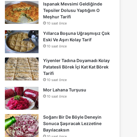
Ispanak Mevsimi Geldiğinde
Tepsiler Dolusu Yaptığım O
Meşhur Tarifi
10 saat önce
Yıllarca Boşuna Uğraşmışız Çok
Eski Ve Aşırı Kolay Tarif
10 saat önce
Yiyenler Tadına Doyamadı Kolay
Patatesli Börek İçi Kat Kat Börek
Tarifi
10 saat önce
Mor Lahana Turşusu
10 saat önce
Soğanı Bir De Böyle Deneyin
Sonuca Şaşıracak Lezzetine
Bayılacaksın
10 saat önce