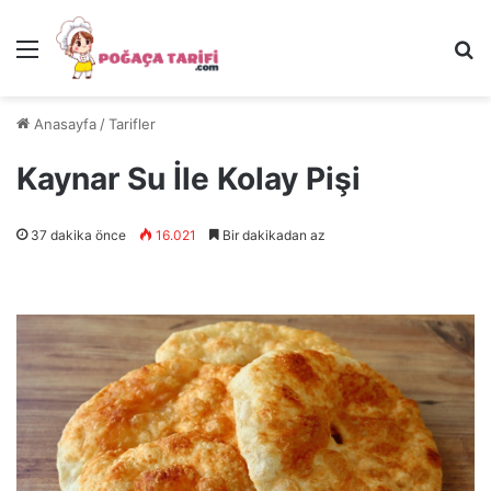
Menü
Ar
Anasayfa
/
Tarifler
Kaynar Su İle Kolay Pişi
37 dakika önce
16.021
Bir dakikadan az