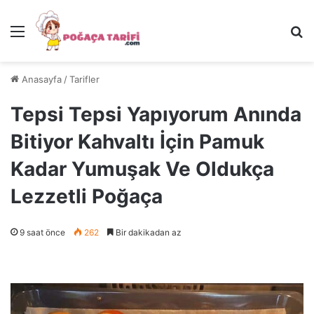
Menü
Ar
Anasayfa
/
Tarifler
Tepsi Tepsi Yapıyorum Anında
Bitiyor Kahvaltı İçin Pamuk
Kadar Yumuşak Ve Oldukça
Lezzetli Poğaça
9 saat önce
262
Bir dakikadan az