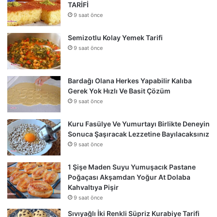
TARİFİ
9 saat önce
Semizotlu Kolay Yemek Tarifi
9 saat önce
Bardağı Olana Herkes Yapabilir Kalıba
Gerek Yok Hızlı Ve Basit Çözüm
9 saat önce
Kuru Fasülye Ve Yumurtayı Birlikte Deneyin
Sonuca Şaşıracak Lezzetine Bayılacaksınız
9 saat önce
1 Şişe Maden Suyu Yumuşacık Pastane
Poğaçası Akşamdan Yoğur At Dolaba
Kahvaltıya Pişir
9 saat önce
Sıvıyağlı İki Renkli Süpriz Kurabiye Tarifi