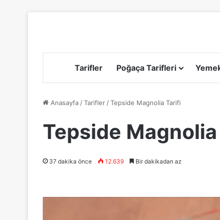
Tarifler
Poğaça Tarifleri
Yemek 
Anasayfa
/
Tarifler
/
Tepside Magnolia Tarifi
Tepside Magnolia 
37 dakika önce
12.639
Bir dakikadan az