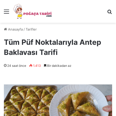
Menü
Ar
Anasayfa
/
Tarifler
Tüm Püf Noktalarıyla Antep
Baklavası Tarifi
24 saat önce
1.413
Bir dakikadan az