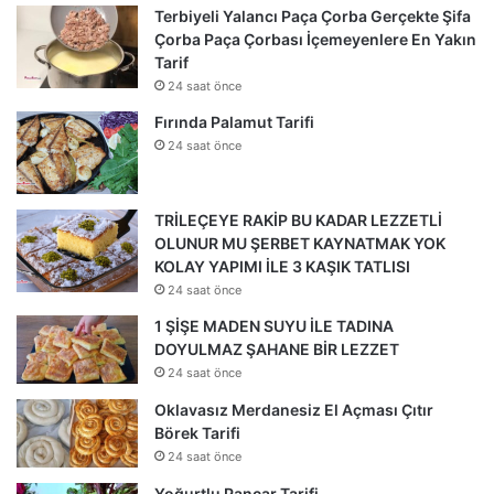
Terbiyeli Yalancı Paça Çorba Gerçekte Şifa
Çorba Paça Çorbası İçemeyenlere En Yakın
Tarif
24 saat önce
Fırında Palamut Tarifi
24 saat önce
TRİLEÇEYE RAKİP BU KADAR LEZZETLİ
OLUNUR MU ŞERBET KAYNATMAK YOK
KOLAY YAPIMI İLE 3 KAŞIK TATLISI
24 saat önce
1 ŞİŞE MADEN SUYU İLE TADINA
DOYULMAZ ŞAHANE BİR LEZZET
24 saat önce
Oklavasız Merdanesiz El Açması Çıtır
Börek Tarifi
24 saat önce
Yoğurtlu Pancar Tarifi