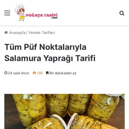
Menü
Ar
Anasayfa
/
Yemek Tarifleri
Tüm Püf Noktalarıyla
Salamura Yaprağı Tarifi
24 saat önce
196
Bir dakikadan az