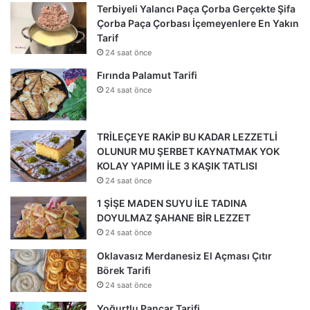
Terbiyeli Yalancı Paça Çorba Gerçekte Şifa
Çorba Paça Çorbası İçemeyenlere En Yakın
Tarif
24 saat önce
Fırında Palamut Tarifi
24 saat önce
TRİLEÇEYE RAKİP BU KADAR LEZZETLİ
OLUNUR MU ŞERBET KAYNATMAK YOK
KOLAY YAPIMI İLE 3 KAŞIK TATLISI
24 saat önce
1 ŞİŞE MADEN SUYU İLE TADINA
DOYULMAZ ŞAHANE BİR LEZZET
24 saat önce
Oklavasız Merdanesiz El Açması Çıtır
Börek Tarifi
24 saat önce
Yoğurtlu Pancar Tarifi