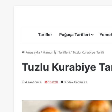
Tarifler
Poğaça Tarifleri
Yemek 
Anasayfa
/
Hamur İşi Tarifleri
/
Tuzlu Kurabiye Tarifi
Tuzlu Kurabiye Tar
4 saat önce
15.028
Bir dakikadan az