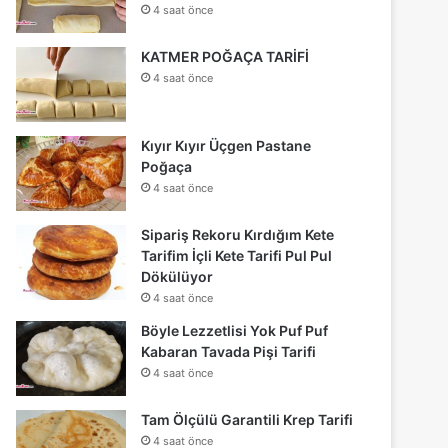
4 saat önce
KATMER POĞAÇA TARİFİ
4 saat önce
Kıyır Kıyır Üçgen Pastane
Poğaça
4 saat önce
Sipariş Rekoru Kırdığım Kete
Tarifim İçli Kete Tarifi Pul Pul
Dökülüyor
4 saat önce
Böyle Lezzetlisi Yok Puf Puf
Kabaran Tavada Pişi Tarifi
4 saat önce
Tam Ölçülü Garantili Krep Tarifi
4 saat önce