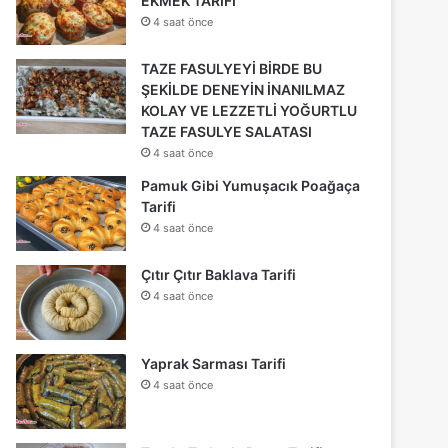
EKMEK TARİFİ
4 saat önce
TAZE FASULYEYİ BİRDE BU
ŞEKİLDE DENEYİN İNANILMAZ
KOLAY VE LEZZETLİ YOĞURTLU
TAZE FASULYE SALATASI
4 saat önce
Pamuk Gibi Yumuşacık Poağaça
Tarifi
4 saat önce
Çıtır Çıtır Baklava Tarifi
4 saat önce
Yaprak Sarması Tarifi
4 saat önce