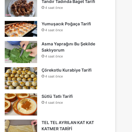
Tandır Tadında Baget Tarifi
4 saat önce
Yumuşacık Poğaça Tarifi
4 saat önce
Asma Yaprağını Bu Şekilde
Saklıyorum
4 saat önce
Çörekotlu Kurabiye Tarifi
4 saat önce
Sütlü Tatlı Tarifi
4 saat önce
TEL TEL AYRILAN KAT KAT
KATMER TARİFİ