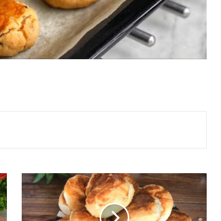
Kat
Kat
El
Açması
Börek