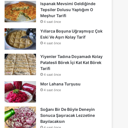
Ispanak Mevsimi Geldiğinde
Tepsiler Dolusu Yaptığım O
Meşhur Tarifi
4 saat önce
Yıllarca Boşuna Uğraşmışız Çok
Eski Ve Aşırı Kolay Tarif
4 saat önce
Yiyenler Tadına Doyamadı Kolay
Patatesli Börek İçi Kat Kat Börek
Tarifi
4 saat önce
Mor Lahana Turşusu
4 saat önce
Soğanı Bir De Böyle Deneyin
Sonuca Şaşıracak Lezzetine
Bayılacaksın
4 saat önce