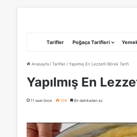
Tarifler
Poğaça Tarifleri
Yemek 
Anasayfa
/
Tarifler
/
Yapılmış En Lezzetli Börek Tarifi
Yapılmış En Lezzet
11 saat önce
109
Bir dakikadan az