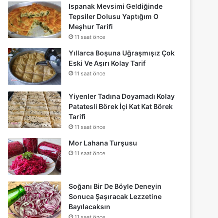
Ispanak Mevsimi Geldiğinde
Tepsiler Dolusu Yaptığım O
Meşhur Tarifi
11 saat önce
Yıllarca Boşuna Uğraşmışız Çok
Eski Ve Aşırı Kolay Tarif
11 saat önce
Yiyenler Tadına Doyamadı Kolay
Patatesli Börek İçi Kat Kat Börek
Tarifi
11 saat önce
Mor Lahana Turşusu
11 saat önce
Soğanı Bir De Böyle Deneyin
Sonuca Şaşıracak Lezzetine
Bayılacaksın
11 saat önce