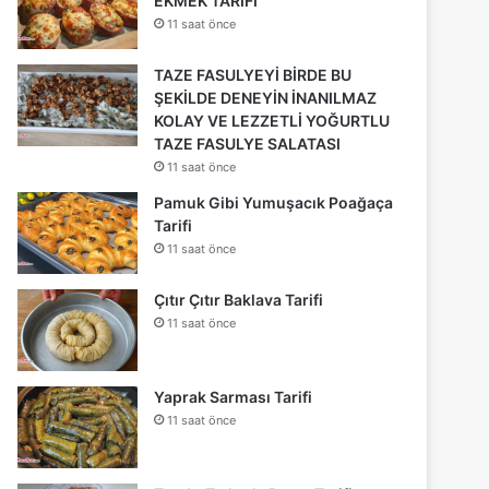
EKMEK TARİFİ
11 saat önce
TAZE FASULYEYİ BİRDE BU
ŞEKİLDE DENEYİN İNANILMAZ
KOLAY VE LEZZETLİ YOĞURTLU
TAZE FASULYE SALATASI
11 saat önce
Pamuk Gibi Yumuşacık Poağaça
Tarifi
11 saat önce
Çıtır Çıtır Baklava Tarifi
11 saat önce
Yaprak Sarması Tarifi
11 saat önce