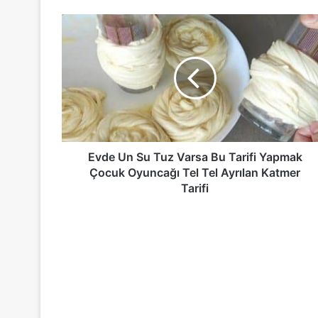
Evde
Un
Su
Tuz
Varsa
Bu
Tarifi
Yapmak
Çocuk
Oyuncağı
Evde Un Su Tuz Varsa Bu Tarifi Yapmak
Tel
Çocuk Oyuncağı Tel Tel Ayrılan Katmer
Tel
Tarifi
Ayrılan
Katmer
Tarifi