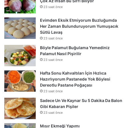
Çok Az İnsan Bu Sırrı Biliyor
23 saat önce
Evimden Eksik Etmiyorum Buzluğumda
Her Zaman Bulunduruyorum Yumuşacık
Sütlü Lavaş
23 saat önce
Böyle Palamut Buğulama Yemediniz
Palamut Nasıl Pişirilir
23 saat önce
Hafta Sonu Kahvaltıları İçin Hızlıca
Hazırlıyorum Pastanede Yok Böylesi
Dereotlu Pastane Poğaçası
23 saat önce
Sadece Un Ve Kaynar Su 5 Dakika Da Balon
Gibi Kabaran Pişiler
23 saat önce
Mısır Ekmeği Yapımı