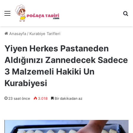
Menü
Ar
Anasayfa
/
Kurabiye Tarifleri
Yiyen Herkes Pastaneden
Aldığınızı Zannedecek Sadece
3 Malzemeli Hakiki Un
Kurabiyesi
23 saat önce
3.018
Bir dakikadan az