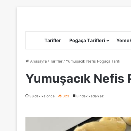
Tarifler
Poğaça Tarifleri
Yemek 
Anasayfa
/
Tarifler
/
Yumuşacık Nefis Poğaça Tarifi
Yumuşacık Nefis P
38 dakika önce
323
Bir dakikadan az