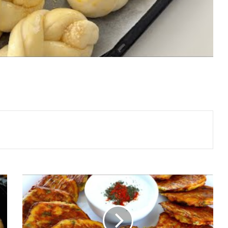
FIRINDA
SEBZELİ
MÜCVER
TARİFİ