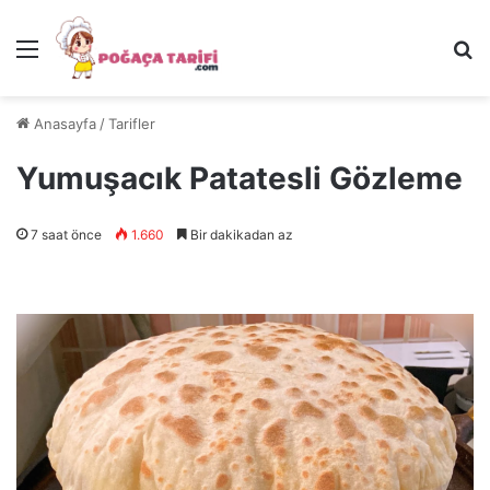
Menü
Ar
Anasayfa
/
Tarifler
Yumuşacık Patatesli Gözleme
7 saat önce
1.660
Bir dakikadan az