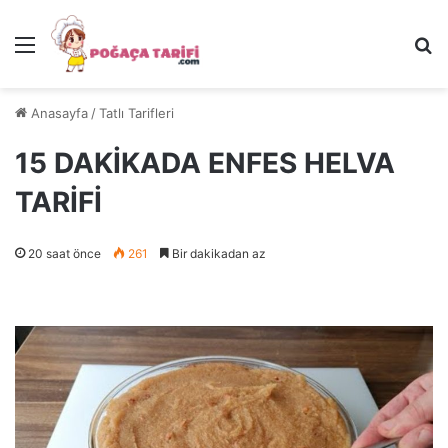
Menü
Ar
Anasayfa
/
Tatlı Tarifleri
15 DAKİKADA ENFES HELVA
TARİFİ
20 saat önce
261
Bir dakikadan az