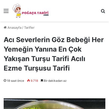
Menü
Ar
Anasayfa
/
Tarifler
Acı Severlerin Göz Bebeği Her
Yemeğin Yanına En Çok
Yakışan Turşu Tarifi Acılı
Ezme Turşusu Tarifi
18 saat önce
9.718
Bir dakikadan az