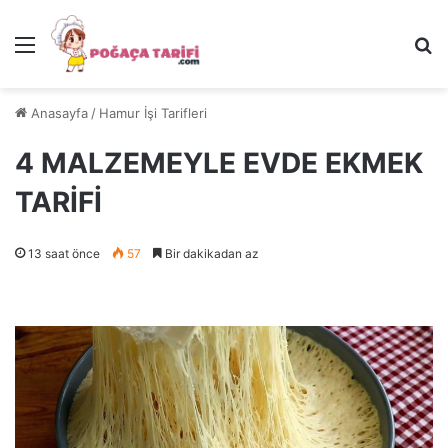
Menü
Ar
Anasayfa
/
Hamur İşi Tarifleri
4 MALZEMEYLE EVDE EKMEK
TARİFİ
13 saat önce
57
Bir dakikadan az