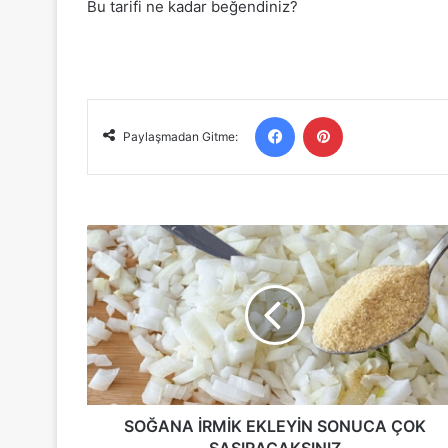
Bu tarifi ne kadar beğendiniz?
Facebook
Pinterest
Paylaşmadan Gitme:
SOĞANA
İRMİK
EKLEYİN
SONUCA
ÇOK
ŞAŞIRACAKSINIZ
SOĞANA İRMİK EKLEYİN SONUCA ÇOK
ŞAŞIRACAKSINIZ