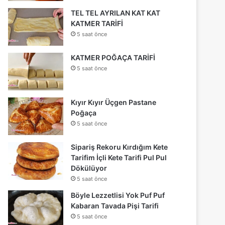
TEL TEL AYRILAN KAT KAT
KATMER TARİFİ
5 saat önce
KATMER POĞAÇA TARİFİ
5 saat önce
Kıyır Kıyır Üçgen Pastane
Poğaça
5 saat önce
Sipariş Rekoru Kırdığım Kete
Tarifim İçli Kete Tarifi Pul Pul
Dökülüyor
5 saat önce
Böyle Lezzetlisi Yok Puf Puf
Kabaran Tavada Pişi Tarifi
5 saat önce