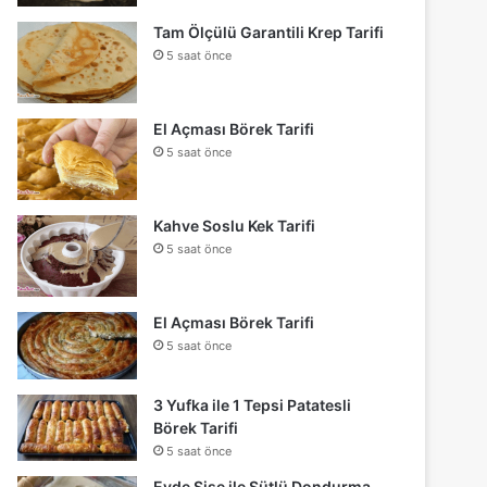
Tam Ölçülü Garantili Krep Tarifi
5 saat önce
El Açması Börek Tarifi
5 saat önce
Kahve Soslu Kek Tarifi
5 saat önce
El Açması Börek Tarifi
5 saat önce
3 Yufka ile 1 Tepsi Patatesli
Börek Tarifi
5 saat önce
Evde Şişe ile Sütlü Dondurma