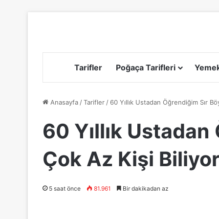
Tarifler
Poğaça Tarifleri
Yemek 
Anasayfa
/
Tarifler
/
60 Yıllık Ustadan Öğrendiğim Sır Böy
60 Yıllık Ustadan
Çok Az Kişi Biliyor
5 saat önce
81.961
Bir dakikadan az