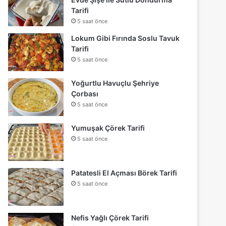
Tarifi
5 saat önce
Lokum Gibi Fırında Soslu Tavuk
Tarifi
5 saat önce
Yoğurtlu Havuçlu Şehriye
Çorbası
5 saat önce
Yumuşak Çörek Tarifi
5 saat önce
Patatesli El Açması Börek Tarifi
5 saat önce
Nefis Yağlı Çörek Tarifi