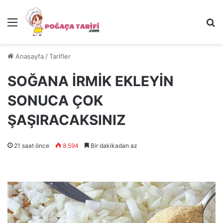
Menü
Ar
Anasayfa
/
Tarifler
SOĞANA İRMİK EKLEYİN
SONUCA ÇOK
ŞAŞIRACAKSINIZ
21 saat önce
8.594
Bir dakikadan az