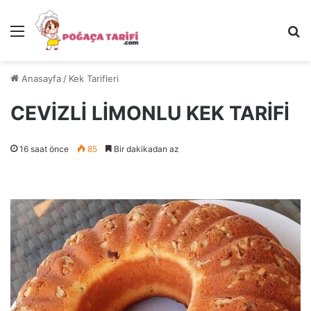
Menü
Ar
Anasayfa
/
Kek Tarifleri
CEVİZLİ LİMONLU KEK TARİFİ
16 saat önce
85
Bir dakikadan az