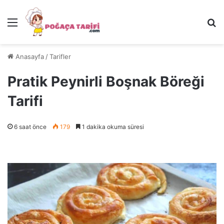
Menü
Ar
Anasayfa
/
Tarifler
Pratik Peynirli Boşnak Böreği
Tarifi
6 saat önce
179
1 dakika okuma süresi