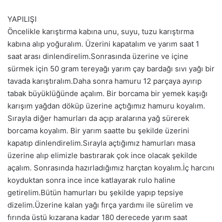
YAPILIŞI
Öncelikle karıştırma kabına unu, suyu, tuzu karıştırma
kabına alıp yoğuralım. Üzerini kapatalım ve yarım saat 1
saat arası dinlendirelim.Sonrasında üzerine ve içine
sürmek için 50 gram tereyağı yarım çay bardağı sıvı yağı bir
tavada karıştıralım.Daha sonra hamuru 12 parçaya ayırıp
tabak büyüklüğünde açalım. Bir borcama bir yemek kaşığı
karışım yağdan döküp üzerine açtığımız hamuru koyalım.
Sırayla diğer hamurları da açıp aralarına yağ sürerek
borcama koyalım. Bir yarım saatte bu şekilde üzerini
kapatıp dinlendirelim.Sırayla açtığımız hamurları masa
üzerine alıp elimizle bastırarak çok ince olacak şekilde
açalım. Sonrasında hazırladığımız harçtan koyalım.İç harcını
koyduktan sonra ince ince katlayarak rulo haline
getirelim.Bütün hamurları bu şekilde yapıp tepsiye
dizelim.Üzerine kalan yağı fırça yardımı ile sürelim ve
fırında üstü kızarana kadar 180 derecede yarım saat