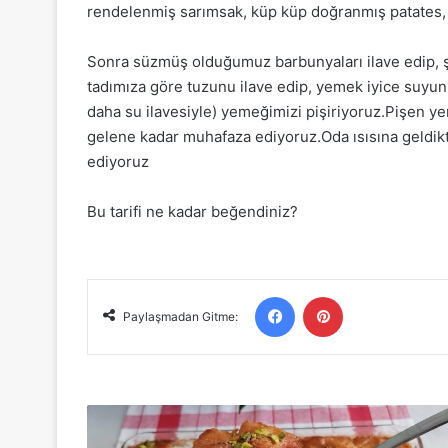
rendelenmiş sarımsak, küp küp doğranmış patates, 
Sonra süzmüş olduğumuz barbunyaları ilave edip, şe
tadımıza göre tuzunu ilave edip, yemek iyice suyu
daha su ilavesiyle) yemeğimizi pişiriyoruz.Pişen y
gelene kadar muhafaza ediyoruz.Oda ısısına geldik
ediyoruz
Bu tarifi ne kadar beğendiniz?
Facebook
Pinterest
Paylaşmadan Gitme:
Özel
ve