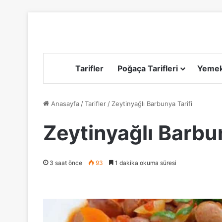
Tarifler
Poğaça Tarifleri
Yemek 
Anasayfa
/
Tarifler
/
Zeytinyağlı Barbunya Tarifi
Zeytinyağlı Barbun
3 saat önce
93
1 dakika okuma süresi