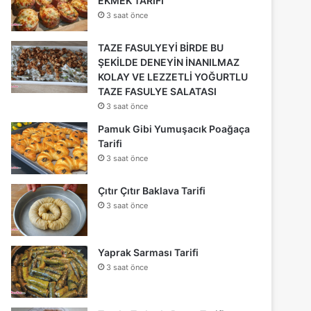
EKMEK TARİFİ
3 saat önce
TAZE FASULYEYİ BİRDE BU
ŞEKİLDE DENEYİN İNANILMAZ
KOLAY VE LEZZETLİ YOĞURTLU
TAZE FASULYE SALATASI
3 saat önce
Pamuk Gibi Yumuşacık Poağaça
Tarifi
3 saat önce
Çıtır Çıtır Baklava Tarifi
3 saat önce
Yaprak Sarması Tarifi
3 saat önce