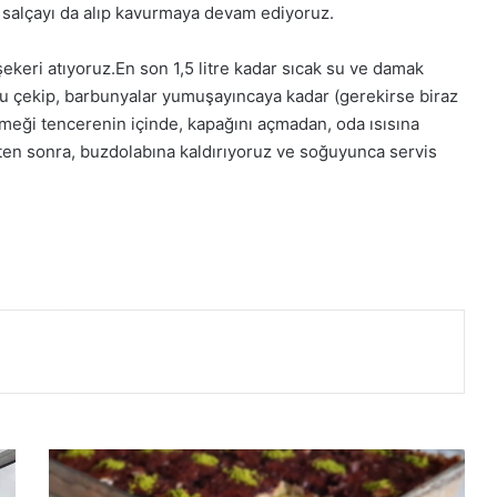
salçayı da alıp kavurmaya devam ediyoruz.
keri atıyoruz.En son 1,5 litre kadar sıcak su ve damak
nu çekip, barbunyalar yumuşayıncaya kadar (gerekirse biraz
emeği tencerenin içinde, kapağını açmadan, oda ısısına
ten sonra, buzdolabına kaldırıyoruz ve soğuyunca servis
Tam
Kıvamında