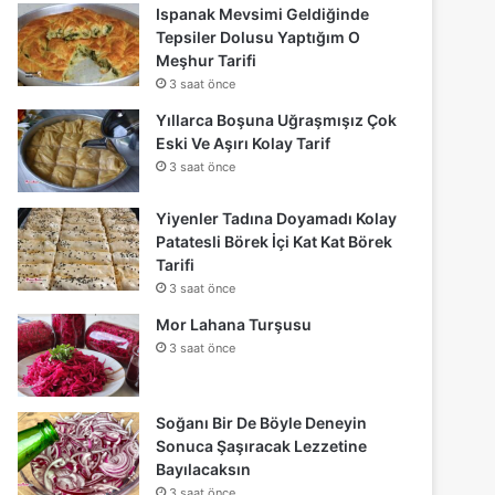
Ispanak Mevsimi Geldiğinde
Tepsiler Dolusu Yaptığım O
Meşhur Tarifi
3 saat önce
Yıllarca Boşuna Uğraşmışız Çok
Eski Ve Aşırı Kolay Tarif
3 saat önce
Yiyenler Tadına Doyamadı Kolay
Patatesli Börek İçi Kat Kat Börek
Tarifi
3 saat önce
Mor Lahana Turşusu
3 saat önce
Soğanı Bir De Böyle Deneyin
Sonuca Şaşıracak Lezzetine
Bayılacaksın
3 saat önce