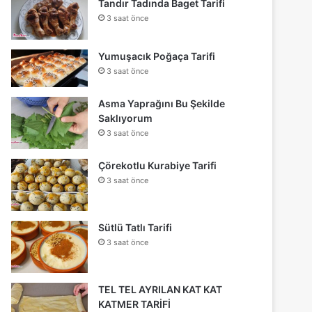
Tandır Tadında Baget Tarifi
3 saat önce
Yumuşacık Poğaça Tarifi
3 saat önce
Asma Yaprağını Bu Şekilde
Saklıyorum
3 saat önce
Çörekotlu Kurabiye Tarifi
3 saat önce
Sütlü Tatlı Tarifi
3 saat önce
TEL TEL AYRILAN KAT KAT
KATMER TARİFİ